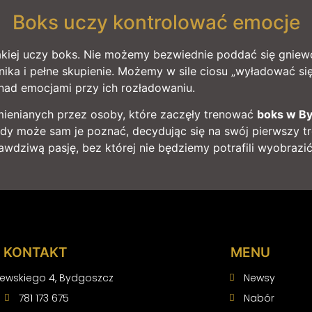
Boks uczy kontrolować emocje
jakiej uczy boks. Nie możemy bezwiednie poddać się gniewow
a i pełne skupienie. Możemy w sile ciosu „wyładować się”
nad emocjami przy ich rozładowaniu.
wymienianych przez osoby, które zaczęły trenować
boks w B
ażdy może sam je poznać, decydując się na swój pierwszy tr
awdziwą pasję, bez której nie będziemy potrafili wyobrazić 
KONTAKT
MENU
iewskiego 4, Bydgoszcz
Newsy
781 173 675
Nabór