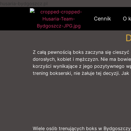
husaria-bydgoszcz.pl
Cennik
O k
D
Z całą pewnością boks zaczyna się cieszyć 
dorosłych, kobiet i mężczyzn. Nie ma bowie
korzyści wynikające z jego pozytywnego wp
trening bokserski, nie żałuje tej decyzji. 
Wiele osób trenujących boks w Bydgoszczy 