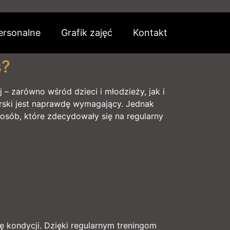
ersonalne
Grafik zajęć
Kontakt
s?
– zarówno wśród dzieci i młodzieży, jak i
erski jest naprawdę wymagający. Jednak
osób, które zdecydowały się na regularny
 kondycji. Dzięki regularnym treningom