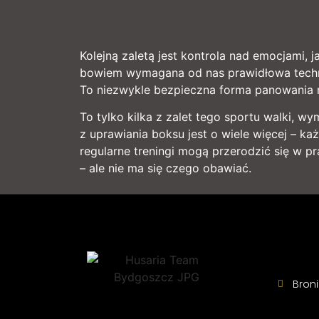
Kolejną zaletą jest kontrola nad emocjami, 
bowiem wymagana od nas prawidłowa technik
To niezwykle bezpieczna forma panowania 
To tylko kilka z zalet tego sportu walki, 
z uprawiania boksu jest o wiele więcej – k
regularne treningi mogą przerodzić się w pr
– ale nie ma się czego obawiać.
Bron