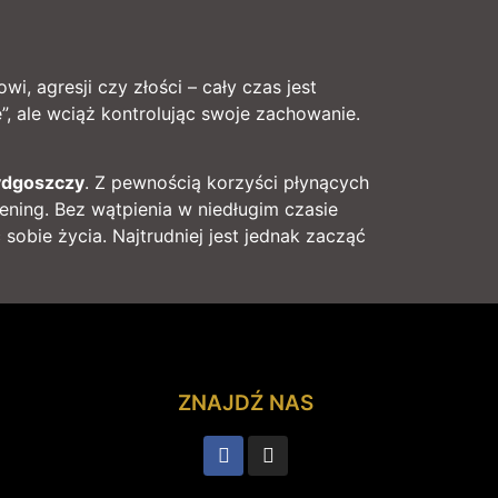
i, agresji czy złości – cały czas jest
, ale wciąż kontrolując swoje zachowanie.
ydgoszczy
. Z pewnością korzyści płynących
ening. Bez wątpienia w niedługim czasie
sobie życia. Najtrudniej jest jednak zacząć
ZNAJDŹ NAS