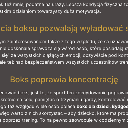
 jak też mniej podatne na urazy. Lepsza kondycja fizyczna 
ystkim działaniom towarzyszy duża motywacja.
ęcia boksu pozwalają wyładować s
ym zainteresowaniem także z tego względu, że są uznawa
ie doskonale sprawdza się wśród osób, które posiadają st
się” ze wszystkich ciążących emocji, oczywiście pod kontr
le też nad bezpieczeństwem wszystkich uczestników tren
Boks poprawia koncentrację
renować boks, jest to, że sport ten zdecydowanie poprawia 
kretnie na celu, pamiętać o trzymaniu gardy, kontrolować
tego też względu wiele osób poleca
boks dla dzieci. Bydgo
więc warto z nich skorzystać – aby dziecko, które ma pro
ie poprzez trening. To na pewno zaowocuje w codziennym