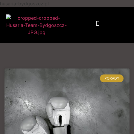
husaria-bydgoszcz.pl
Treningi personalne
PORADY