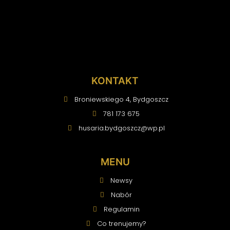
KONTAKT
Broniewskiego 4, Bydgoszcz
781 173 675
husaria.bydgoszcz
@wp.pl
MENU
Newsy
Nabór
Regulamin
Co trenujemy?